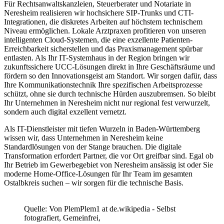
Für Rechtsanwaltskanzleien, Steuerberater und Notariate in
Neresheim realisieren wir hochsichere SIP-Trunks und CTI-
Integrationen, die diskretes Arbeiten auf höchstem technischem
Niveau ermöglichen. Lokale Arztpraxen profitieren von unseren
intelligenten Cloud-Systemen, die eine exzellente Patienten-
Erreichbarkeit sicherstellen und das Praxismanagement spürbar
entlasten. Als Ihr IT-Systemhaus in der Region bringen wir
zukunftssichere UCC-Lösungen direkt in Ihre Geschäftsräume und
fördern so den Innovationsgeist am Standort. Wir sorgen dafür, dass
Ihre Kommunikationstechnik Ihre spezifischen Arbeitsprozesse
schützt, ohne sie durch technische Hürden auszubremsen. So bleibt
Ihr Unternehmen in Neresheim nicht nur regional fest verwurzelt,
sondern auch digital exzellent vernetzt.
Als IT-Dienstleister mit tiefen Wurzeln in Baden-Württemberg
wissen wir, dass Unternehmen in Neresheim keine
Standardlösungen von der Stange brauchen. Die digitale
Transformation erfordert Partner, die vor Ort greifbar sind. Egal ob
Ihr Betrieb im Gewerbegebiet von Neresheim ansässig ist oder Sie
moderne Home-Office-Lösungen für Ihr Team im gesamten
Ostalbkreis suchen – wir sorgen für die technische Basis.
Quelle: Von PlemPlem1 at de.wikipedia - Selbst
fotografiert, Gemeinfrei,