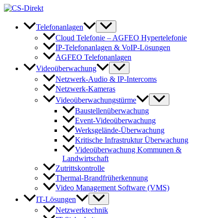
Zum
Inhalt
springen
Telefonanlagen
Cloud Telefonie – AGFEO Hypertelefonie
IP-Telefonanlagen & VoIP-Lösungen
AGFEO Telefonanlagen
Videoüberwachung
Netzwerk-Audio & IP-Intercoms
Netzwerk-Kameras
Videoüberwachungstürme
Baustellenüberwachung
Event-Videoüberwachung
Werksgelände-Überwachung
Kritische Infrastruktur Überwachung
Videoüberwachung Kommunen &
Landwirtschaft
Zutrittskontrolle
Thermal-Brandfrüherkennung
Video Management Software (VMS)
IT-Lösungen
Netzwerktechnik