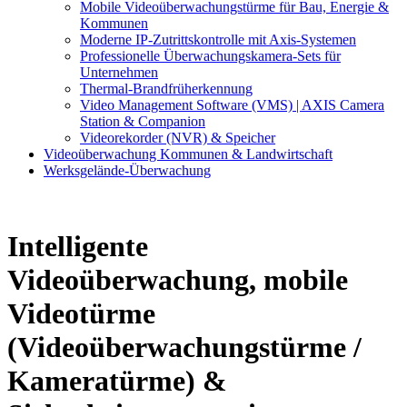
Mobile Videoüberwachungstürme für Bau, Energie &
Kommunen
Moderne IP-Zutrittskontrolle mit Axis-Systemen
Professionelle Überwachungskamera-Sets für
Unternehmen
Thermal-Brandfrüherkennung
Video Management Software (VMS) | AXIS Camera
Station & Companion
Videorekorder (NVR) & Speicher
Videoüberwachung Kommunen & Landwirtschaft
Werksgelände-Überwachung
Intelligente
Videoüberwachung, mobile
Videotürme
(Videoüberwachungstürme /
Kameratürme) &