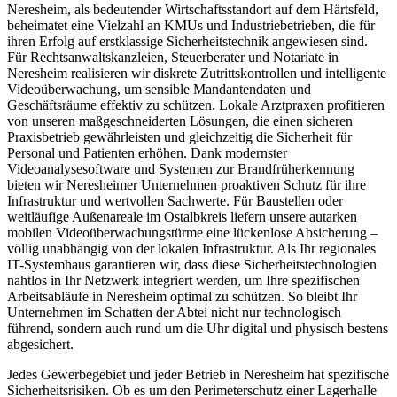
Neresheim, als bedeutender Wirtschaftsstandort auf dem Härtsfeld,
beheimatet eine Vielzahl an KMUs und Industriebetrieben, die für
ihren Erfolg auf erstklassige Sicherheitstechnik angewiesen sind.
Für Rechtsanwaltskanzleien, Steuerberater und Notariate in
Neresheim realisieren wir diskrete Zutrittskontrollen und intelligente
Videoüberwachung, um sensible Mandantendaten und
Geschäftsräume effektiv zu schützen. Lokale Arztpraxen profitieren
von unseren maßgeschneiderten Lösungen, die einen sicheren
Praxisbetrieb gewährleisten und gleichzeitig die Sicherheit für
Personal und Patienten erhöhen. Dank modernster
Videoanalysesoftware und Systemen zur Brandfrüherkennung
bieten wir Neresheimer Unternehmen proaktiven Schutz für ihre
Infrastruktur und wertvollen Sachwerte. Für Baustellen oder
weitläufige Außenareale im Ostalbkreis liefern unsere autarken
mobilen Videoüberwachungstürme eine lückenlose Absicherung –
völlig unabhängig von der lokalen Infrastruktur. Als Ihr regionales
IT-Systemhaus garantieren wir, dass diese Sicherheitstechnologien
nahtlos in Ihr Netzwerk integriert werden, um Ihre spezifischen
Arbeitsabläufe in Neresheim optimal zu schützen. So bleibt Ihr
Unternehmen im Schatten der Abtei nicht nur technologisch
führend, sondern auch rund um die Uhr digital und physisch bestens
abgesichert.
Jedes Gewerbegebiet und jeder Betrieb in Neresheim hat spezifische
Sicherheitsrisiken. Ob es um den Perimeterschutz einer Lagerhalle