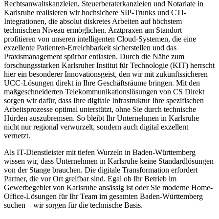
Rechtsanwaltskanzleien, Steuerberaterkanzleien und Notariate in
Karlsruhe realisieren wir hochsichere SIP-Trunks und CTI-
Integrationen, die absolut diskretes Arbeiten auf höchstem
technischen Niveau ermöglichen. Arztpraxen am Standort
profitieren von unseren intelligenten Cloud-Systemen, die eine
exzellente Patienten-Erreichbarkeit sicherstellen und das
Praxismanagement spürbar entlasten. Durch die Nähe zum
forschungsstarken Karlsruher Institut für Technologie (KIT) herrscht
hier ein besonderer Innovationsgeist, den wir mit zukunftssicheren
UCC-Lösungen direkt in Ihre Geschäftsräume bringen. Mit den
maßgeschneiderten Telekommunikationslösungen von CS Direkt
sorgen wir dafür, dass Ihre digitale Infrastruktur Ihre spezifischen
Arbeitsprozesse optimal unterstützt, ohne Sie durch technische
Hürden auszubremsen. So bleibt Ihr Unternehmen in Karlsruhe
nicht nur regional verwurzelt, sondern auch digital exzellent
vernetzt.
Als IT-Dienstleister mit tiefen Wurzeln in Baden-Württemberg
wissen wir, dass Unternehmen in Karlsruhe keine Standardlösungen
von der Stange brauchen. Die digitale Transformation erfordert
Partner, die vor Ort greifbar sind. Egal ob Ihr Betrieb im
Gewerbegebiet von Karlsruhe ansässig ist oder Sie moderne Home-
Office-Lösungen für Ihr Team im gesamten Baden-Württemberg
suchen – wir sorgen für die technische Basis.