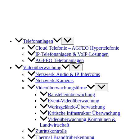
Zum
Inhalt
springen
Telefonanlagen
Cloud Telefonie – AGFEO Hypertelefonie
IP-Telefonanlagen & VoIP-Lösungen
AGFEO Telefonanlagen
Videoüberwachung
Netzwerk-Audio & IP-Intercoms
Netzwerk-Kameras
Videoüberwachungstürme
Baustellenüberwachung
Event-Videoüberwachung
Werksgelände-Überwachung
Kritische Infrastruktur Überwachung
Videoüberwachung Kommunen &
Landwirtschaft
Zutrittskontrolle
Thermal-Brandfrüherkennung